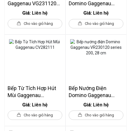
Gaggenau VG231120F -
Domino Gaggenau
Công Suất 5,8 KW,
VP230120, Series 200,
Giá:
Giá:
Liên hệ
Liên hệ
28cm
28 Cm
Cho vào giỏ hàng
Cho vào giỏ hàng
Bếp Từ Tích Hợp Hút
Bếp Nướng Điện
Mùi Gaggenau
Domino Gaggenau
CV282111
VR230120 Series 200,
Giá:
Giá:
Liên hệ
Liên hệ
28 Cm
Cho vào giỏ hàng
Cho vào giỏ hàng