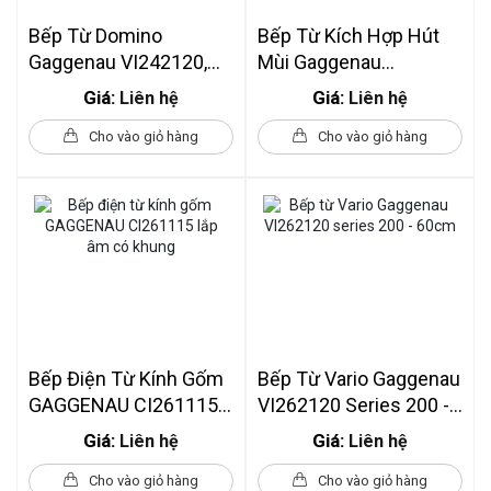
Bếp Từ Domino
Bếp Từ Kích Hợp Hút
Gaggenau VI242120,
Mùi Gaggenau
Serie 200, 38 Cm
CV492105 Serie 400
Giá:
Giá:
Liên hệ
Liên hệ
Cho vào giỏ hàng
Cho vào giỏ hàng
Bếp Điện Từ Kính Gốm
Bếp Từ Vario Gaggenau
GAGGENAU CI261115
VI262120 Series 200 -
Lắp Âm Có Khung
60cm
Giá:
Giá:
Liên hệ
Liên hệ
Cho vào giỏ hàng
Cho vào giỏ hàng