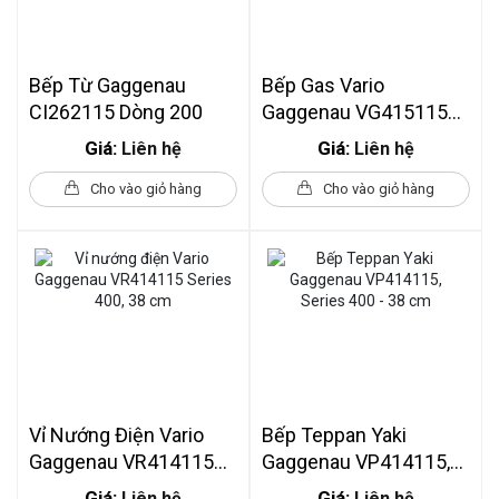
Bếp Từ Gaggenau
Bếp Gas Vario
CI262115 Dòng 200
Gaggenau VG415115
Series 400 - Domino
Giá:
Giá:
Liên hệ
Liên hệ
Kích Thước 38cm
Cho vào giỏ hàng
Cho vào giỏ hàng
Vỉ Nướng Điện Vario
Bếp Teppan Yaki
Gaggenau VR414115
Gaggenau VP414115,
Series 400, 38 Cm
Series 400 - 38 Cm
Giá:
Giá:
Liên hệ
Liên hệ