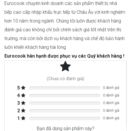
Eurocook chuyên kinh doanh các sản phẩm thiết bị nhà
bếp cao cấp nhập khẩu trực tiếp từ Châu Âu với kinh nghiệm
hơn 10 năm trong ngành. Chúng tôi luôn được khách hàng
đánh giá cao không chỉ bởi chính sách giá tốt nhất trên thị
trường, mà còn bởi dịch vụ khách hàng và chế độ bảo hành
luôn khiến khách hàng hài lòng.
Eurocook hân hạnh được phục vụ các Quý khách hàng !
Dòng sản phẩm : dòng 200
Thiết bị màu : thép không gỉ
Màu cơ bản của sản phẩm là xám
(Chưa có đánh giá)
Màu vỏ : Thép không gỉ
5
Chỉ định vật liệu vỏ : Thép không gỉ
0 đánh giá
Kiểu xây dựng : Mui xe màn hình phẳng
4
0 đánh giá
Điều khiển : Điện tử
3
0 đánh giá
Thiết kế : Tích hợp
2
0 đánh giá
kiểu cài đặt tích hợp
1
Yếu tố vận hành : Phím hành trình ngắn, phím được
0 đánh giá
chiếu sáng
Bạn đã dùng sản phẩm này?