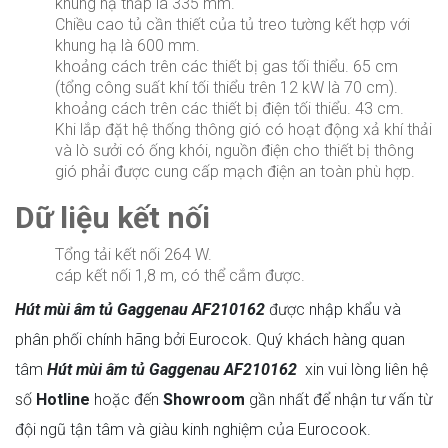
khung hạ thấp là 335 mm.
Chiều cao tủ cần thiết của tủ treo tường kết hợp với
khung hạ là 600 mm.
khoảng cách trên các thiết bị gas tối thiểu. 65 cm
(tổng công suất khí tối thiểu trên 12 kW là 70 cm).
khoảng cách trên các thiết bị điện tối thiểu. 43 cm.
Khi lắp đặt hệ thống thông gió có hoạt động xả khí thải
và lò sưởi có ống khói, nguồn điện cho thiết bị thông
gió phải được cung cấp mạch điện an toàn phù hợp.
Dữ liệu kết nối
Tổng tải kết nối 264 W.
cáp kết nối 1,8 m, có thể cắm được.
Hút mùi âm tủ Gaggenau AF210162
được nhập khẩu và
phân phối chính hãng bởi Eurocok. Quý khách hàng quan
tâm
Hút mùi âm tủ Gaggenau AF210162
xin vui lòng liên hệ
số
Hotline
hoặc đến
Showroom
gần nhất để nhận tư vấn từ
đội ngũ tận tâm và giàu kinh nghiệm của Eurocook.