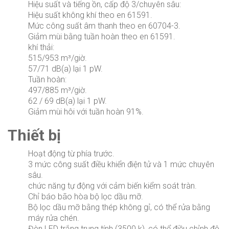
Hiệu suất và tiếng ồn, cấp độ 3/chuyên sâu:
Hiệu suất không khí theo en 61591.
Mức công suất âm thanh theo en 60704-3.
Giảm mùi bằng tuần hoàn theo en 61591.
khí thải:
515/953 m³/giờ.
57/71 dB(a) lại 1 pW.
Tuần hoàn:
497/885 m³/giờ.
62 / 69 dB(a) lại 1 pW.
Giảm mùi hôi với tuần hoàn 91%.
Thiết bị
Hoạt động từ phía trước.
3 mức công suất điều khiển điện tử và 1 mức chuyên
sâu.
chức năng tự động với cảm biến kiểm soát tràn.
Chỉ báo bão hòa bộ lọc dầu mỡ.
Bộ lọc dầu mỡ bằng thép không gỉ, có thể rửa bằng
máy rửa chén.
Đèn LED trắng trung tính (3500 k), có thể điều chỉnh độ