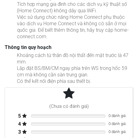
Tích hợp mạng gia đình cho các dịch vụ kỹ thuật số
(Home Connect) không dây qua WiFi.
Việc sử dụng chức năng Home Connect phụ thuộc
vào dịch vụ Home Connect và không có sẵn ở mọi
quốc gia. Để biết thêm thông tin, hãy truy cập home-
connect.com.
Thông tin quy hoạch
Khoảng cách từ thân đồ nội thất đến mặt trước là 47
mm.
Lắp đặt BS/BM/CM ngay phía trên WS trong hốc 59
cm mà không cần sàn trung gian.
Có thể kết nối điện phía sau thiết bị.
Thể tích sử dụng 54 lít.
Sức chứa: Bộ đồ ăn cho 12 người bao gồm đĩa ø 27
cm và bát đựng súp, cùng với bát và đĩa đựng tùy theo
(Chưa có đánh giá)
hình dạng của đĩa.
5
Tải trọng tối đa 25 kg.
0 đánh giá
Kích thước bên trong có thể sử dụng
4
0 đánh giá
Rộng 547 mm x Cao 241 mm x Sâu 410 mm.
3
0 đánh giá
Tổng tải kết nối 0,82 kW.