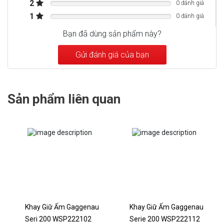
2
0 đánh giá
Cáp kết nối dài 1,75 m, có thể cắm được.
1
0 đánh giá
Bạn đã dùng sản phẩm này?
Gửi đánh giá của bạn
Sản phẩm liên quan
Khay Giữ Ấm Gaggenau
Khay Giữ Ấm Gaggenau
Seri 200 WSP222102
Serie 200 WSP222112