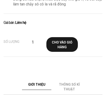
làm tan chảy sô cô la và rã đông
Giá bán:
Liên hệ
SỐ LƯỢNG
CHO VÀO GIỎ
HÀNG
GIỚI THIỆU
THÔNG SỐ KĨ
THUẬT