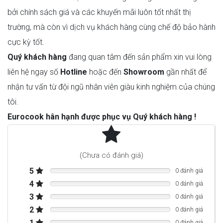
bởi chính sách giá và các khuyến mãi luôn tốt nhất thị
trường, mà còn vì dịch vụ khách hàng cùng chế độ bảo hành
cực kỳ tốt.
Quý khách hàng
đang quan tâm đến sản phẩm xin vui lòng
liên hệ ngay số
Hotline
hoặc đến
Showroom
gần nhất để
nhận tư vấn từ đội ngũ nhân viên giàu kinh nghiệm của chúng
tôi.
Eurocook hân hạnh được phục vụ Quý khách hàng !
Thông tin kỹ thuật
(Chưa có đánh giá)
Kiểm soát nhiệt độ điện tử với màn hình hiển thị kỹ
thuật số.
5
0 đánh giá
Phím cảm ứng.
4
0 đánh giá
Tùy chọn đèn trình bày ở mỗi vùng khí hậu, có thể điều
3
0 đánh giá
chỉnh độ sáng.
2
0 đánh giá
Đèn LED nội thất (3000 K) có chức năng tự động làm
1
mờ khi đóng mở cửa.
0 đánh giá